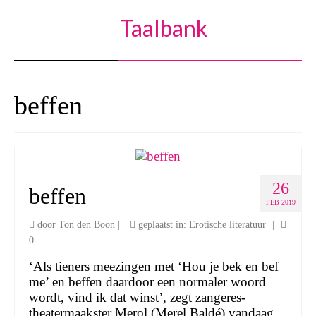
Taalbank
beffen
26
beffen
FEB 2019
door
Ton den Boon
|
geplaatst in:
Erotische literatuur
|
0
‘Als tieners meezingen met ‘Hou je bek en bef
me’ en beffen daardoor een normaler woord
wordt, vind ik dat winst’, zegt zangeres-
theatermaakster Merol (Merel Baldé) vandaag