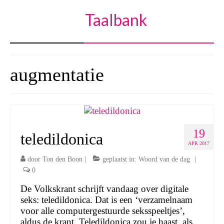
Taalbank
augmentatie
19
teledildonica
APR 2017
door
Ton den Boon
|
geplaatst in:
Woord van de dag
|
0
De Volkskrant schrijft vandaag over digitale
seks: teledildonica. Dat is een ‘verzamelnaam
voor alle computergestuurde seksspeeltjes’,
aldus de krant. Teledildonica zou je haast, als