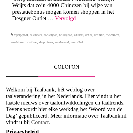
Weijts dat zo’n 4000 Chinezen bij wijze van
prestatiebonus mogen komen shoppen in het
Desgner Outlet …
Vervolgd
aspergepool
,
belchinees
,
boekenjood
,
brillenjood
,
Chinees
,
define
,
definitie
,
frietchinees
,
gokchinees
,
ijsitaliaan
,
shopchinees
,
voddenjood
,
voetbalbel
COLOFON
Welkom bij Taalbank, hét weblog over
taalverandering in het Nederlands. Hier vindt u het
laatste nieuws over taalontwikkelingen en taaltrends.
Tevens wordt hier elke werkdag het ‘Woord van de
Dag’ gepubliceerd. Meer informatie over Taalbank.nl
vindt u bij
Contact
.
Privacybeleid