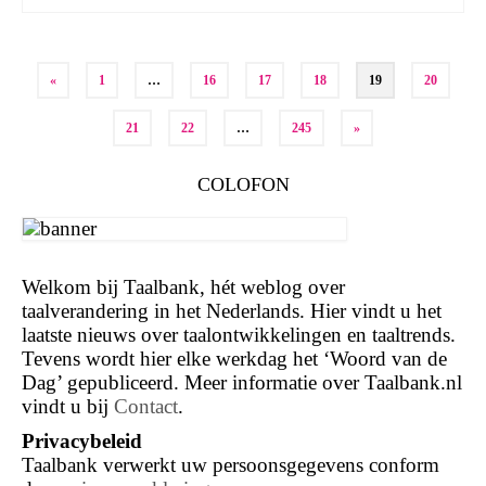
Berichten
«
1
…
16
17
18
19
20
paginering
21
22
…
245
»
COLOFON
Welkom bij Taalbank, hét weblog over
taalverandering in het Nederlands. Hier vindt u het
laatste nieuws over taalontwikkelingen en taaltrends.
Tevens wordt hier elke werkdag het ‘Woord van de
Dag’ gepubliceerd. Meer informatie over Taalbank.nl
vindt u bij
Contact
.
Privacybeleid
Taalbank verwerkt uw persoonsgegevens conform