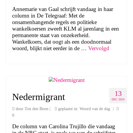
Annemarie van Gaal schrijft vandaag in haar
column in De Telegraaf: Met de
onsamenhangende regels en politieke
wankelkoersen zweeft KLM al jarenlang in een
permanente staat van onzekerheid.
Wankelkoers, dat oogt als een doodnormaal
woord, blijkt niet eerder in de …
Vervolgd
13
Nedermigrant
DEC 2024
door
Ton den Boon
|
geplaatst in:
Woord van de dag
|
0
De column van Carolina Trujillo die vandaag
in de NRC staat, is zoals we van de schrijfster