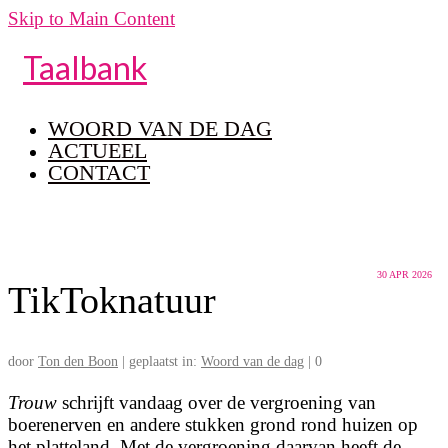
Skip to Main Content
Taalbank
WOORD VAN DE DAG
ACTUEEL
CONTACT
30
APR 2026
TikToknatuur
door
Ton den Boon
|
geplaatst in:
Woord van de dag
|
0
Trouw
schrijft vandaag over de vergroening van
boerenerven en andere stukken grond rond huizen op
het platteland. Met de vergroening daarvan heeft de