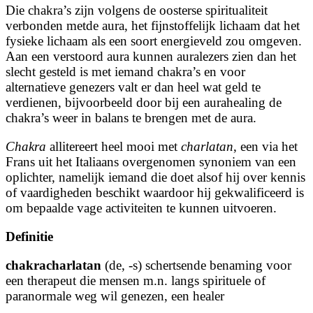
Die chakra’s zijn volgens de oosterse spiritualiteit
verbonden metde aura, het fijnstoffelijk lichaam dat het
fysieke lichaam als een soort energieveld zou omgeven.
Aan een verstoord aura kunnen auralezers zien dan het
slecht gesteld is met iemand chakra’s en voor
alternatieve genezers valt er dan heel wat geld te
verdienen, bijvoorbeeld door bij een aurahealing de
chakra’s weer in balans te brengen met de aura.
Chakra
allitereert heel mooi met
charlatan
, een via het
Frans uit het Italiaans overgenomen synoniem van een
oplichter, namelijk iemand die doet alsof hij over ken­nis
of vaar­dig­he­den beschikt waar­door hij ge­kwa­li­fi­ceerd is
om be­paal­de vage activiteiten te kunnen uitvoeren.
Definitie
chakracharlatan
(de, -s) schertsende benaming voor
een
the­ra­peut
die men­sen m.n. langs spirituele of
paranormale weg wil ge­ne­zen, een healer