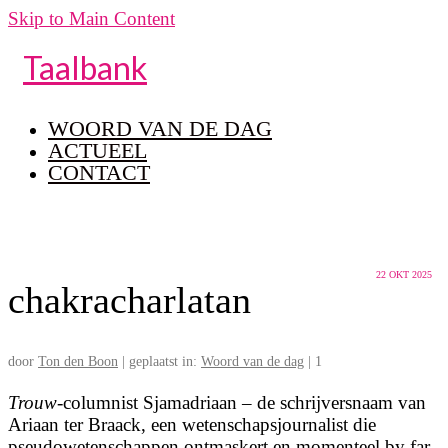
Skip to Main Content
Taalbank
WOORD VAN DE DAG
ACTUEEL
CONTACT
22
OKT 2025
chakracharlatan
door
Ton den Boon
|
geplaatst in:
Woord van de dag
|
1
Trouw
-columnist Sjamadriaan – de schrijversnaam van
Ariaan ter Braack, een wetenschapsjournalist die
pseudowetenschappen ontmaskert en momenteel by far