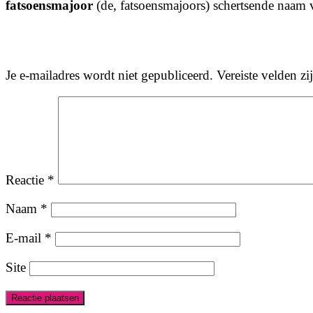
fatsoensmajoor
(de, fatsoensmajoors) schertsende naam 
Je e-mailadres wordt niet gepubliceerd.
Vereiste velden z
Reactie
*
Naam
*
E-mail
*
Site