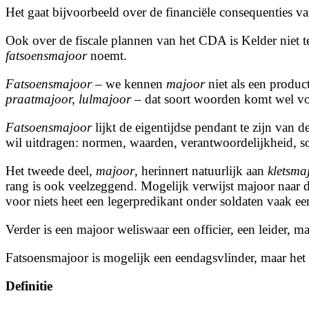
Het gaat bijvoorbeeld over de financiële consequenties v
Ook over de fiscale plannen van het CDA is Kelder niet te
fatsoensmajoor
noemt.
Fatsoensmajoor
– we kennen
majoor
niet als een product
praatmajoor, lulmajoor
– dat soort woorden komt wel vo
Fatsoensmajoor
lijkt de eigentijdse pendant te zijn van 
wil uitdragen: normen, waarden, verantwoordelijkheid, sol
Het tweede deel,
majoor
, herinnert natuurlijk aan
kletsma
rang is ook veelzeggend. Mogelijk verwijst majoor naar d
voor niets heet een legerpredikant onder soldaten vaak ee
Verder is een majoor weliswaar een officier, een leider, m
Fatsoensmajoor is mogelijk een eendagsvlinder, maar het i
Definitie