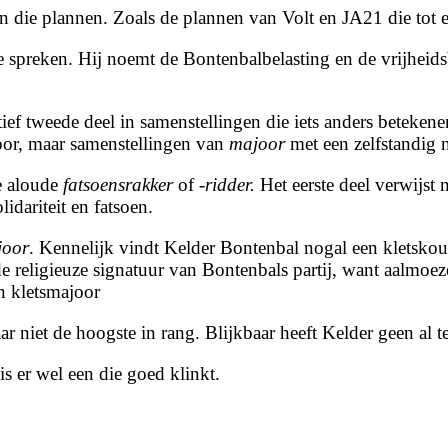
an die plannen. Zoals de plannen van Volt en JA21 die tot 
 spreken. Hij noemt de Bontenbalbelasting en de vrijheidsb
ief tweede deel in samenstellingen die iets anders betekene
or, maar samenstellingen van
majoor
met een zelfstandig 
de aloude
fatsoensrakker
of
-ridder.
Het eerste deel verwijst 
idariteit en fatsoen.
joor
. Kennelijk vindt Kelder Bontenbal nogal een kletskous,
e religieuze signatuur van Bontenbals partij, want aalmoez
n kletsmajoor
aar niet de hoogste in rang. Blijkbaar heeft Kelder geen al
s er wel een die goed klinkt.