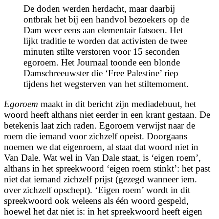
De doden werden herdacht, maar daarbij
ontbrak het bij een handvol bezoekers op de
Dam weer eens aan elementair fatsoen. Het
lijkt traditie te worden dat activisten de twee
minuten stilte verstoren voor 15 seconden
egoroem
. Het Journaal toonde een blonde
Damschreeuwster die ‘Free Palestine’ riep
tijdens het wegsterven van het stiltemoment.
Egoroem
maakt in dit bericht zijn mediadebuut, het
woord heeft althans niet eerder in een krant gestaan. De
betekenis laat zich raden. Egoroem verwijst naar de
roem die iemand voor zichzelf opeist. Doorgaans
noemen we dat eigenroem, al staat dat woord niet in
Van Dale. Wat wel in Van Dale staat, is ‘eigen roem’,
althans in het spreekwoord ‘eigen roem stinkt’:
het past
niet dat iemand zich­zelf prijst
(
ge­zegd wan­neer iem.
over zich­zelf op­schept
). ‘Eigen roem’ wordt in dit
spreekwoord ook weleens als één woord gespeld,
hoewel het dat niet is: in het spreekwoord heeft eigen