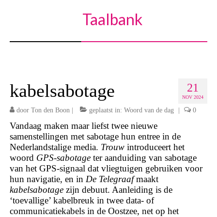
Taalbank
kabelsabotage
21
NOV 2024
door
Ton den Boon
|
geplaatst in:
Woord van de dag
|
0
Vandaag maken maar liefst twee nieuwe
samenstellingen met sabotage hun entree in de
Nederlandstalige media.
Trouw
introduceert het
woord
GPS-sabotage
ter aanduiding van sabotage
van het GPS-signaal dat vliegtuigen gebruiken voor
hun navigatie, en in
De Telegraaf
maakt
kabelsabotage
zijn debuut. Aanleiding is de
‘toevallige’ kabelbreuk in twee data- of
communicatiekabels in de Oostzee, net op het