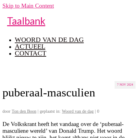
Skip to Main Content
Taalbank
WOORD VAN DE DAG
ACTUEEL
CONTACT
7
NOV 2024
puberaal-masculien
door
Ton den Boon
|
geplaatst in:
Woord van de dag
|
0
De Volkskrant heeft het vandaag over de ‘puberaal-
masculiene wereld’ van Donald Trump. Het woord
blijkt nieuw te zijn, het komt althans niet voor in de