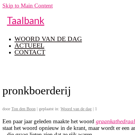
Skip to Main Content
Taalbank
WOORD VAN DE DAG
ACTUEEL
CONTACT
pronkboerderij
door
Ton den Boon
|
geplaatst in:
Woord van de dag
|
1
Een paar jaar geleden maakte het woord
graankathedraal
staat het woord opnieuw in de krant, maar wordt er een 
– die graag lieten zien dat ze rijk waren.