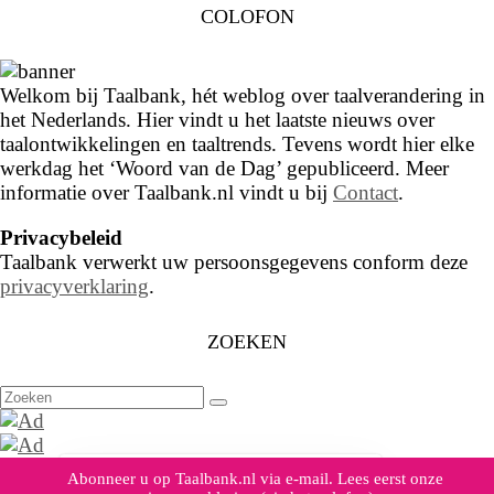
COLOFON
Welkom bij Taalbank, hét weblog over taalverandering in
het Nederlands. Hier vindt u het laatste nieuws over
taalontwikkelingen en taaltrends. Tevens wordt hier elke
werkdag het ‘Woord van de Dag’ gepubliceerd. Meer
informatie over Taalbank.nl vindt u bij
Contact
.
Privacybeleid
Taalbank verwerkt uw persoonsgegevens conform deze
privacyverklaring
.
ZOEKEN
Zoeken
naar:
Abonneer u op Taalbank.nl via e-mail. Lees eerst onze
Dank voor het lezen. Heeft deze