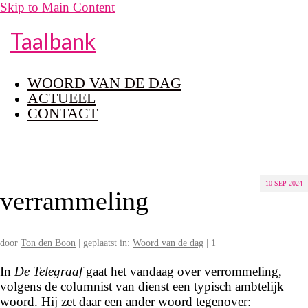
Skip to Main Content
Taalbank
WOORD VAN DE DAG
ACTUEEL
CONTACT
10
SEP 2024
verrammeling
door
Ton den Boon
|
geplaatst in:
Woord van de dag
|
1
In
De Telegraaf
gaat het vandaag over verrommeling,
volgens de columnist van dienst een typisch ambtelijk
woord. Hij zet daar een ander woord tegenover: