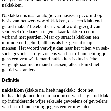
naklakken.
Naklakken is naar analogie van nasissen gevormd op
basis van het werkwoord klakken, dat ‘een klakkend
geluid maken’ betekent en vooral wordt gezegd van
schoeisel (‘de laarzen tegen elkaar klakken’) en in
verband met paarden. Maar op straat is klakken een
intimiderend geluid, althans als het gericht is op
mensen. Het woord verwijst dan naar het ‘uiten van sek­
su­e­le ge­voe­lens of ge­voe­lens van haat of min­ach­ting je­
gens een vrouw’. Iemand naklakken is dus in feite
vergelijkbaar met iemand nasissen, alleen klinkt het
geluid wat anders.
Definitie
naklakken
(klakte na, heeft nageklakt) door het
herhaaldelijk met de stem nabootsen van het geluid klak
op in­ti­mi­de­ren­de wij­ze sek­su­e­le ge­voe­lens of ge­voe­lens
van haat of min­ach­ting je­gens een vrouw ui­ten