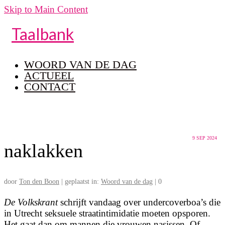
Skip to Main Content
Taalbank
WOORD VAN DE DAG
ACTUEEL
CONTACT
9
SEP 2024
naklakken
door
Ton den Boon
|
geplaatst in:
Woord van de dag
|
0
De Volkskrant
schrijft vandaag over undercoverboa’s die
in Utrecht seksuele straatintimidatie moeten opsporen.
Het gaat dan om mannen die vrouwen nasissen. Of