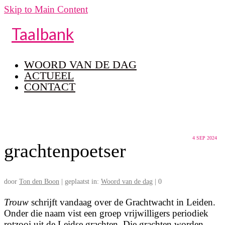
Skip to Main Content
Taalbank
WOORD VAN DE DAG
ACTUEEL
CONTACT
4
SEP 2024
grachtenpoetser
door
Ton den Boon
|
geplaatst in:
Woord van de dag
|
0
Trouw
schrijft vandaag over de Grachtwacht in Leiden.
Onder die naam vist een groep vrijwilligers periodiek
rotzooi uit de Leidse grachten. Die grachten worden