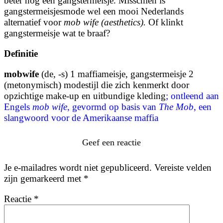
beter nog een gangstermeisje. Misschien is
gangstermeisjesmode wel een mooi Nederlands
alternatief voor
mob wife (aesthetics).
Of klinkt
gangstermeisje wat te braaf?
Definitie
mobwife
(de, -s) 1 maffiameisje, gangstermeisje 2
(metonymisch) modestijl die zich kenmerkt door
opzichtige make-up en uitbundige kleding
; ontleend aan
Engels
mob wife
, gevormd op basis van
The Mob
, een
slangwoord voor de Amerikaanse maffia
Geef een reactie
Je e-mailadres wordt niet gepubliceerd.
Vereiste velden
zijn gemarkeerd met
*
Reactie
*