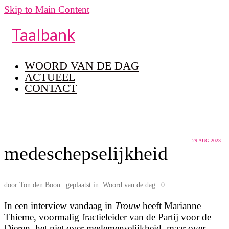
Skip to Main Content
Taalbank
WOORD VAN DE DAG
ACTUEEL
CONTACT
29
AUG 2023
medeschepselijkheid
door
Ton den Boon
|
geplaatst in:
Woord van de dag
|
0
In een interview vandaag in
Trouw
heeft Marianne
Thieme, voormalig fractieleider van de Partij voor de
Dieren, het niet over medemenselijkheid, maar over