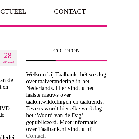
CTUEEL
CONTACT
COLOFON
28
JUN 2023
Welkom bij Taalbank, hét weblog
van de
over taalverandering in het
t en
Nederlands. Hier vindt u het
laatste nieuws over
taalontwikkelingen en taaltrends.
Tevens wordt hier elke werkdag
AIVD
de
het ‘Woord van de Dag’
gepubliceerd. Meer informatie
over Taalbank.nl vindt u bij
Contact
.
llerlei