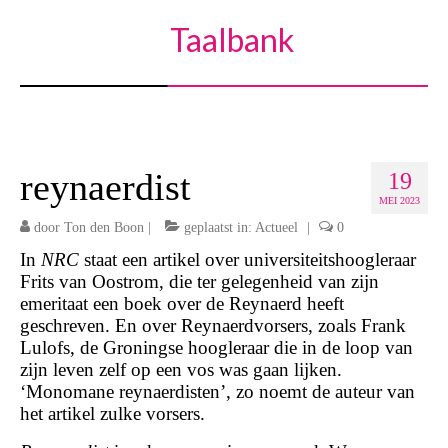
Taalbank
reynaerdist
19
MEI 2023
door
Ton den Boon
|
geplaatst in:
Actueel
|
0
In
NRC
staat een artikel over universiteitshoogleraar
Frits van Oostrom, die ter gelegenheid van zijn
emeritaat een boek over de Reynaerd heeft
geschreven. En over Reynaerdvorsers, zoals Frank
Lulofs, de Groningse hoogleraar die in de loop van
zijn leven zelf op een vos was gaan lijken.
‘Monomane reynaerdisten’, zo noemt de auteur van
het artikel zulke vorsers.