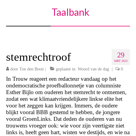
Taalbank
stemrechtroof
29
MRT 2023
door
Ton den Boon
|
geplaatst in:
Woord van de dag
|
0
In Trouw reageert een redacteur vandaag op het
ondemocratische proefballonnetje van columniste
Esther Bijlo om ouderen het stemrecht te ontnemen,
zodat een wat klimaatvriendelijkere linkse elite het
voor het zeggen kan krijgen. Immers, de oudere
blijkt vooral BBB gestemd te hebben, de jongere
vooral GroenLinks. Dat deden de ouderen van nu
trouwens vroeger ook: wie voor zijn veertigste niet
links is, heeft geen hart, wisten we destijds, en wie na