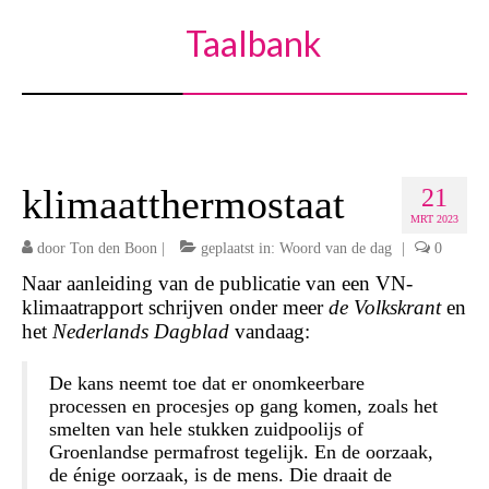
Taalbank
klimaatthermostaat
21
MRT 2023
door
Ton den Boon
|
geplaatst in:
Woord van de dag
|
0
Naar aanleiding van de publicatie van een VN-
klimaatrapport schrijven onder meer
de Volkskrant
en
het
Nederlands Dagblad
vandaag:
De kans neemt toe dat er onomkeerbare
processen en procesjes op gang komen, zoals het
smelten van hele stukken zuidpoolijs of
Groenlandse permafrost tegelijk. En de oorzaak,
de énige oorzaak, is de mens. Die draait de