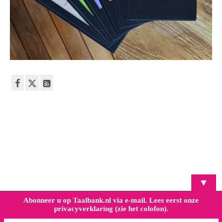
▼
Abonneer u op Taalbank.nl via e-mail. Lees eerst onze
privacyverklaring (zie het colofon).