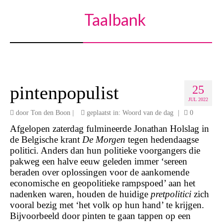
Taalbank
pintenpopulist
25
JUL 2022
door
Ton den Boon
|
geplaatst in:
Woord van de dag
|
0
Afgelopen zaterdag fulmineerde Jonathan Holslag in
de Belgische krant
De Morgen
tegen hedendaagse
politici. Anders dan hun politieke voorgangers die
pakweg een halve eeuw geleden immer ‘sereen
beraden over oplossingen voor de aankomende
economische en geopolitieke rampspoed’ aan het
nadenken waren, houden de huidige
pretpolitici
zich
vooral bezig met ‘het volk op hun hand’ te krijgen.
Bijvoorbeeld door pinten te gaan tappen op een