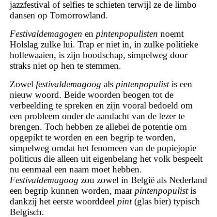
jazzfestival of selfies te schieten terwijl ze de limbo
dansen op Tomorrowland.
Festivaldemagogen
en
pintenpopulisten
noemt
Holslag zulke lui. Trap er niet in, in zulke politieke
hollewaaien, is zijn boodschap, simpelweg door
straks niet op hen te stemmen.
Zowel
festivaldemagoog
als
pintenpopulist
is een
nieuw woord. Beide woorden beogen tot de
verbeelding te spreken en zijn vooral bedoeld om
een probleem onder de aandacht van de lezer te
brengen. Toch hebben ze allebei de potentie om
opgepikt te worden en een begrip te worden,
simpelweg omdat het fenomeen van de popiejopie
politicus die alleen uit eigenbelang het volk bespeelt
nu eenmaal een naam moet hebben.
Festivaldemagoog
zou zowel in België als Nederland
een begrip kunnen worden, maar
pintenpopulist
is
dankzij het eerste woorddeel
pint
(glas bier) typisch
Belgisch.