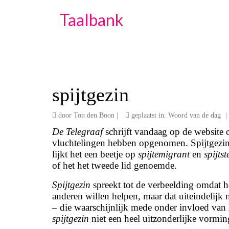
Taalbank
spijtgezin
door
Ton den Boon
|
geplaatst in:
Woord van de dag
|
De Telegraaf
schrijft vandaag op de website 
vluchtelingen hebben opgenomen. Spijtgezin
lijkt het een beetje op
spijtemigrant
en
spijts
of het het tweede lid genoemde.
Spijtgezin
spreekt tot de verbeelding omdat h
anderen willen helpen, maar dat uiteindelijk
– die waarschijnlijk mede onder invloed va
spijtgezin
niet een heel uitzonderlijke vorming