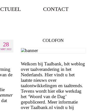
CTUEEL
CONTACT
COLOFON
28
MRT 2022
Welkom bij Taalbank, hét weblog
orming
over taalverandering in het
 van de
Nederlands. Hier vindt u het
laatste nieuws over
taalontwikkelingen en taaltrends.
die
Tevens wordt hier elke werkdag
temmer
het ‘Woord van de Dag’
 dat
gepubliceerd. Meer informatie
over Taalbank.nl vindt u bij