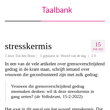
Taalbank
stresskermis
15
FEB 2022
door
Ton den Boon
|
geplaatst in:
Woord van de dag
|
0
In een van de vele artikelen over grensoverschrijdend
gedrag in de krant staan, schrijft iemand over
vrouwen die geconfronteerd zijn met zulk gedrag:
Vrouwen die grensoverschrijdend gedrag
meemaken denken: wil ik deze stresskermis in
gang zetten? (
de Volkskrant
, 15-2-2022)
Het gaat in dit geval om het woord
stresskermis
. Dat