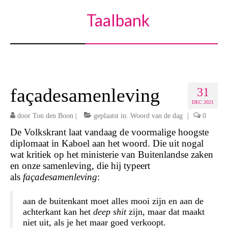
Taalbank
façadesamenleving
31
DEC 2021
door
Ton den Boon
|
geplaatst in:
Woord van de dag
|
0
De Volkskrant laat vandaag de voormalige hoogste
diplomaat in Kaboel aan het woord. Die uit nogal
wat kritiek op het ministerie van Buitenlandse zaken
en onze samenleving, die hij typeert
als
façadesamenleving
:
aan de buitenkant moet alles mooi zijn en aan de
achterkant kan het
deep shit
zijn, maar dat maakt
niet uit, als je het maar goed verkoopt.