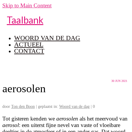
Skip to Main Content
Taalbank
WOORD VAN DE DAG
ACTUEEL
CONTACT
30
JUN 2021
aerosolen
door
Ton den Boon
|
geplaatst in:
Woord van de dag
|
0
Tot gisteren kenden we
aerosolen
als het meervoud van
aerosol
: een uiterst fijne nevel van vaste of vloeibare
deeltjes in de atmosfeer of in een ander gas. Dat woord