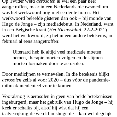
Op Twitter werd
aerosolen
al wel een paar keer
aangetroffen, maar in een Nederlands nieuwsmedium
was het werkwoord nog niet eerder te horen. Het
werkwoord beleefde gisteren dan ook – bij monde van
Hugo de Jonge – zijn mediadebuut. In Nederland, want
in een Belgische krant (
Het Nieuwsblad
, 22-2-2021)
werd het werkwoord, zij het in een andere betekenis, in
februari al eens aangetroffen:
Uiteraard heb ik altijd veel medicatie moeten
nemen, therapie moeten volgen en de slijmen
moeten losmaken door
te aerosolen
.
Door medicijnen te vernevelen. In die betekenis blijkt
aerosolen
zelfs al voor 2020 – dus vóór de pandemie-
uitbraak incidenteel voor te komen.
Vooralsnog is aerosolen in geen van beide betekenissen
ingeburgerd, maar het gebruik van Hugo de Jonge – hij
keek er schalks bij, alsof hij wist dat hij een
taalverrijking de wereld in slingerde – kan wel degelijk