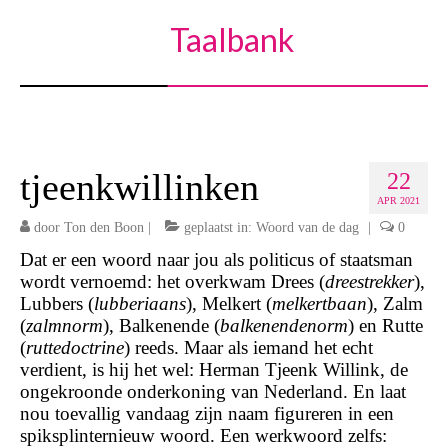
Taalbank
tjeenkwillinken
22
APR 2021
door
Ton den Boon
|
geplaatst in:
Woord van de dag
|
0
Dat er een woord naar jou als politicus of staatsman
wordt vernoemd: het overkwam Drees (
dreestrekker
),
Lubbers (
lubberiaans
), Melkert (
melkertbaan
), Zalm
(
zalmnorm
), Balkenende (
balkenendenorm
) en Rutte
(
ruttedoctrine
) reeds. Maar als iemand het echt
verdient, is hij het wel: Herman Tjeenk Willink, de
ongekroonde onderkoning van Nederland. En laat
nou toevallig vandaag zijn naam figureren in een
spiksplinternieuw woord. Een werkwoord zelfs: