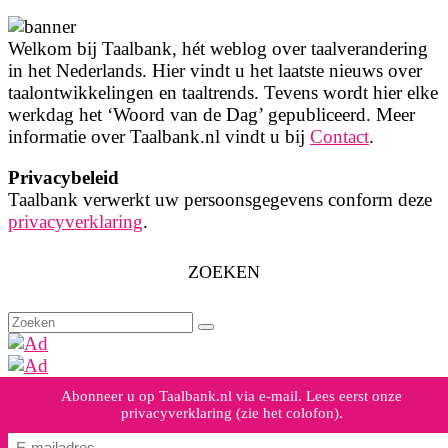
Welkom bij Taalbank, hét weblog over taalverandering
in het Nederlands. Hier vindt u het laatste nieuws over
taalontwikkelingen en taaltrends. Tevens wordt hier elke
werkdag het ‘Woord van de Dag’ gepubliceerd. Meer
informatie over Taalbank.nl vindt u bij
Contact
.
Privacybeleid
Taalbank verwerkt uw persoonsgegevens conform deze
privacyverklaring
.
ZOEKEN
Zoeken
naar:
Abonneer u op Taalbank.nl via e-mail. Lees eerst onze
privacyverklaring (zie het colofon).