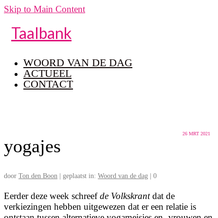
Skip to Main Content
Taalbank
WOORD VAN DE DAG
ACTUEEL
CONTACT
26
MRT 2021
yogajes
door
Ton den Boon
|
geplaatst in:
Woord van de dag
|
0
Eerder deze week schreef
de Volkskrant
dat de
verkiezingen hebben uitgewezen dat er een relatie is
ontstaan tussen alternatieve yogameisjes en -vrouwen en