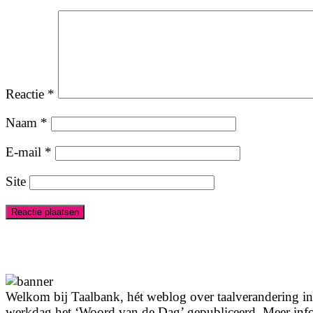
Reactie
*
Naam
*
E-mail
*
Site
Welkom bij Taalbank, hét weblog over taalverandering in 
werkdag het ‘Woord van de Dag’ gepubliceerd. Meer info