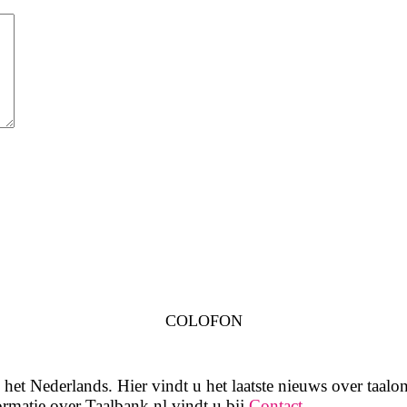
COLOFON
het Nederlands. Hier vindt u het laatste nieuws over taalon
rmatie over Taalbank.nl vindt u bij
Contact
.