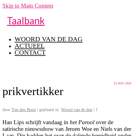
Skip to Main Content
Taalbank
WOORD VAN DE DAG
ACTUEEL
CONTACT
23
NOV 2020
prikvertikker
door
Ton den Boon
|
geplaatst in:
Woord van de dag
|
1
Han Lips schrijft vandaag in
het Parool
over de
satirische nieuwsshow van Jeroen Woe en Niels van der
Laan. Die hadden het over de dalende bereidheid onder