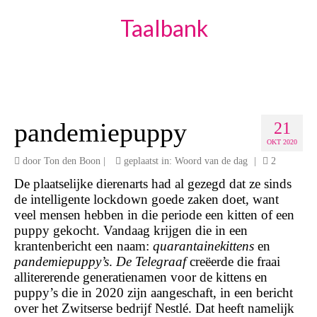
Taalbank
pandemiepuppy
21
OKT 2020
door
Ton den Boon
|
geplaatst in:
Woord van de dag
|
2
De plaatselijke dierenarts had al gezegd dat ze sinds
de intelligente lockdown goede zaken doet, want
veel mensen hebben in die periode een kitten of een
puppy gekocht. Vandaag krijgen die in een
krantenbericht een naam:
quarantainekittens
en
pandemiepuppy’s
.
De Telegraaf
creëerde die fraai
allitererende generatienamen voor de kittens en
puppy’s die in 2020 zijn aangeschaft, in een bericht
over het Zwitserse bedrijf Nestlé. Dat heeft namelijk