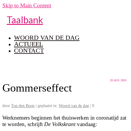
Skip to Main Content
Taalbank
WOORD VAN DE DAG
ACTUEEL
CONTACT
20
AUG 2020
Gommerseffect
door
Ton den Boon
|
geplaatst in:
Woord van de dag
|
0
Werknemers beginnen het thuiswerken in coronatijd zat
te worden, schrijft
De Volkskrant
vandaag: