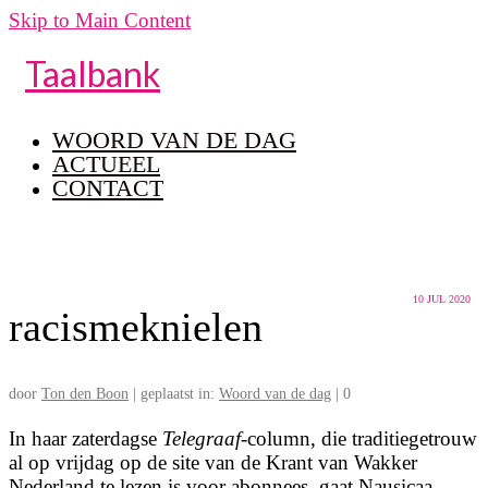
Skip to Main Content
Taalbank
WOORD VAN DE DAG
ACTUEEL
CONTACT
10
JUL 2020
racismeknielen
door
Ton den Boon
|
geplaatst in:
Woord van de dag
|
0
In haar zaterdagse
Telegraaf
-column, die traditiegetrouw
al op vrijdag op de site van de Krant van Wakker
Nederland te lezen is voor abonnees, gaat Nausicaa