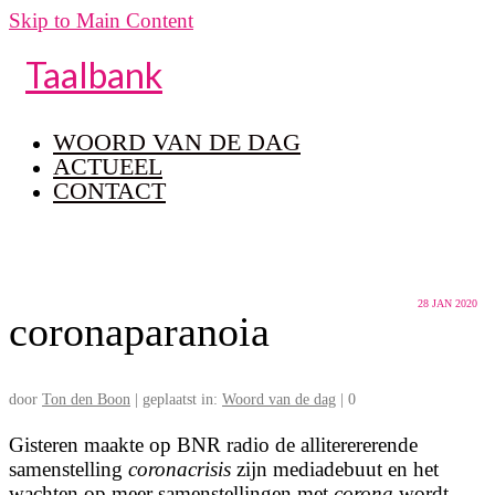
Skip to Main Content
Taalbank
WOORD VAN DE DAG
ACTUEEL
CONTACT
28
JAN 2020
coronaparanoia
door
Ton den Boon
|
geplaatst in:
Woord van de dag
|
0
Gisteren maakte op BNR radio de alliterererende
samenstelling
coronacrisis
zijn mediadebuut en het
wachten op meer samenstellingen met
corona
wordt