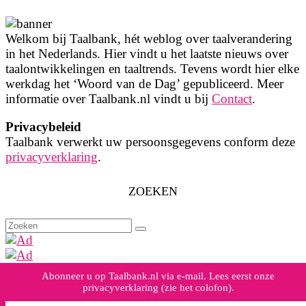
Welkom bij Taalbank, hét weblog over taalverandering
in het Nederlands. Hier vindt u het laatste nieuws over
taalontwikkelingen en taaltrends. Tevens wordt hier elke
werkdag het ‘Woord van de Dag’ gepubliceerd. Meer
informatie over Taalbank.nl vindt u bij
Contact
.
Privacybeleid
Taalbank verwerkt uw persoonsgegevens conform deze
privacyverklaring
.
ZOEKEN
Zoeken
naar:
Abonneer u op Taalbank.nl via e-mail. Lees eerst onze
privacyverklaring (zie het colofon).