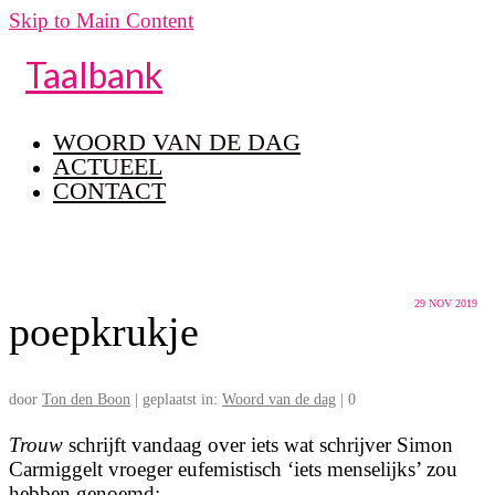
Skip to Main Content
Taalbank
WOORD VAN DE DAG
ACTUEEL
CONTACT
29
NOV 2019
poepkrukje
door
Ton den Boon
|
geplaatst in:
Woord van de dag
|
0
Trouw
schrijft vandaag over iets wat schrijver Simon
Carmiggelt vroeger eufemistisch ‘iets menselijks’ zou
hebben genoemd: