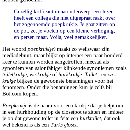
Gezellig koffieautomaatonderwerp: een lezer
heeft een collega die niet uitgepraat raakt over
het zogenoemde poepkrukje. Je gaat zitten op
de pot, zet je voeten op een kleine verhoging,
en persen maar. Voilà, veel gemakkelijker.
Het woord
poepkruk(je)
maakt zo weliswaar zijn
mediadebuut, maar blijkt op internet een paar honderd
keer te kunnen worden aangetroffen, meestal als
synoniem van salonfähiger klinkende synoniemen zoals
toiletkrukje, wc-krukje
of
hurkkrukje
.
Toilet
– en
wc-
krukje
blijken de gewoonste benamingen voor het
fenomeen. Onder die benamingen kun je zelfs bij
Bol.com kopen.
Poepkrukje
is de naam voor een krukje dat je helpt om
in een hurkhouding op de closetpot te zitten en imiteer
je op dat gewone toilet in feite een
hurktoilet
, dat ook
wel bekend is als een
Turks çloset
.