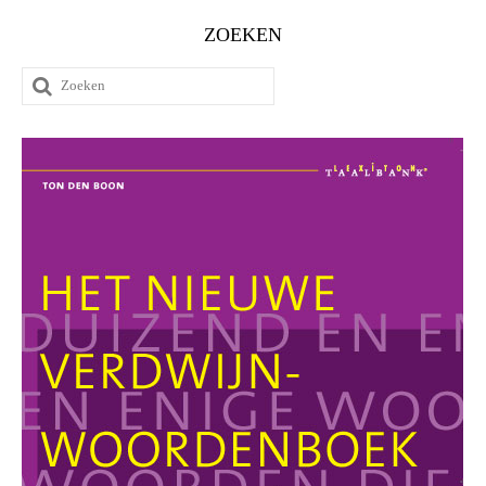
ZOEKEN
Zoeken
naar: