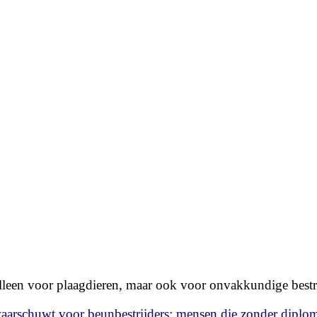
leen voor plaagdieren, maar ook voor onvakkundige bestri
waarschuwt voor
beunbestrijders:
mensen die zonder diplo