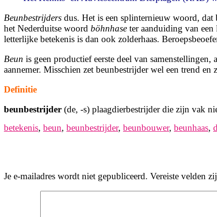
Beunbestrijders
dus. Het is een splinternieuw woord, dat
het
Ne­der­duitse woord
böhnhase
ter aanduiding van een
letterlijke betekenis is dan ook zolderhaas. Beroepsbeo
Beun
is geen productief eerste deel van samenstellingen,
aannemer. Misschien zet beunbestrijder wel een trend en 
Definitie
beunbestrijder
(de, -s) plaagdierbestrijder die zijn vak n
betekenis
,
beun
,
beunbestrijder
,
beunbouwer
,
beunhaas
,
d
Je e-mailadres wordt niet gepubliceerd.
Vereiste velden z