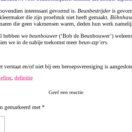
 bovendien interessant gevormd is.
Beunbestrijder
is gevorm
kleer­ma­ker die zijn proef­stuk niet heeft ge­maakt.
Böhnhas
efenaren die geen vakmensen waren, deden hun werk namelij
 al hebben we
beunbouwer
(‘Bob de Beunbouwer’) weleens 
zien we in de nabije toekomst meer
beun-zzp’ers
.
iet verstaat en/of niet bij een beroepsvereniging is aangeslot
efine
,
definitie
Geef een reactie
ijn gemarkeerd met
*