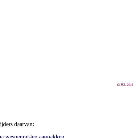
12
JUL 2019
jders daarvan:
ma wespennesten aanpakken.