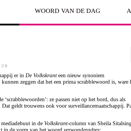
WOORD VAN DE DAG
A
0
happij er in
De Volkskrant
een nieuw synoniem
u kunnen zeggen dat het een prima scrabblewoord is, ware h
 ‘scrabblewoorden’: ze passen niet op het bord, dus als
an. Dat geldt trouwens ook voor surveillancemaatschappij. P
 mediadebuut in de
Volkskrant
-column van Sheila Sitalsing
kt in de vorm van het woord
verwonderadres
: