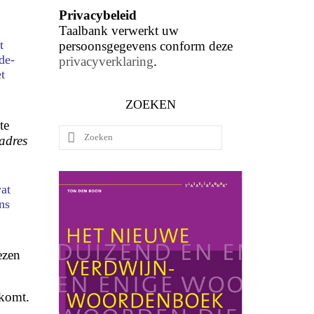
Privacybeleid
Taalbank verwerkt uw
t
persoonsgegevens conform deze
de-
privacyverklaring
.
t
ZOEKEN
te
Zoeken
adres
naar:
at
ns
ezen
 komt.