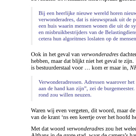
Bij een heerlijke nieuwe wereld horen nieu
v
erwonderadres
, dat is nieuwspraak uit de
een huis waarin mensen wonen die uit de sy
en misbruikbestrijders van de Belastingdiens
cetera hun algoritmes loslaten op de mensen
Ook in het geval van
verwonderadres
dachten
hebben, maar dat blijkt niet het geval te zijn.
is bestuurderstaal voor … kom er maar in,
NR
Verwonderadressen. Adressen waarover het g
aan de hand kan zijn”, zei de burgemeester.
rond zou willen neuzen.
Waren wij even vergeten, dit woord, maar de 
van de krant ‘ns een keertje over het hoofd 
Met dat woord
verwonderadres
zou het wele
Althans in de grote stad, waar de camera’s ha