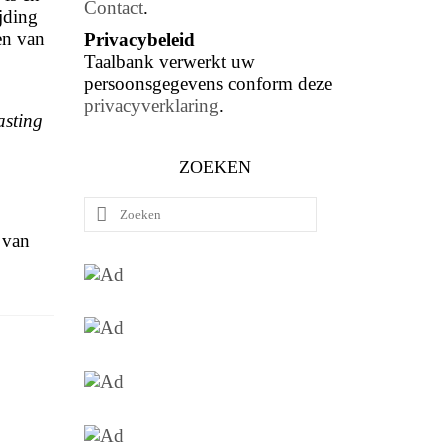
Contact
.
ijding
en van
Privacybeleid
Taalbank verwerkt uw
persoonsgegevens conform deze
privacyverklaring
.
asting
ZOEKEN
Zoeken
naar:
 van