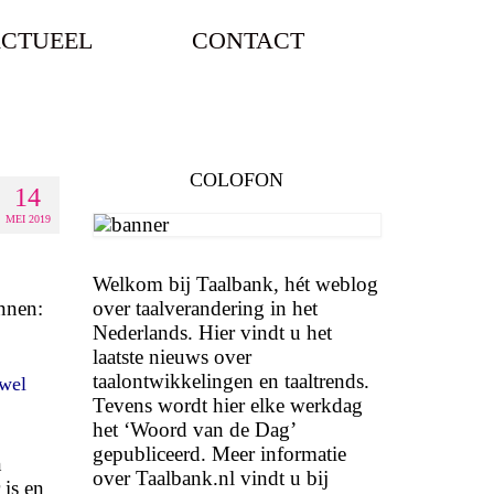
CTUEEL
CONTACT
COLOFON
14
MEI 2019
Welkom bij Taalbank, hét weblog
annen:
over taalverandering in het
Nederlands. Hier vindt u het
laatste nieuws over
taalontwikkelingen en taaltrends.
 wel
Tevens wordt hier elke werkdag
het ‘Woord van de Dag’
gepubliceerd. Meer informatie
n
over Taalbank.nl vindt u bij
 is en