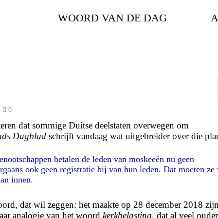
WOORD VAN DE DAG
A
0
steren dat sommige Duitse deelstaten overwegen om
nds Dagblad
schrijft vandaag wat uitgebreider over die pl
genootschappen betalen de leden van moskeeën nu geen
rgaans ook geen registratie bij van hun leden. Dat moeten ze
an innen.
oord, dat wil zeggen: het maakte op 28 december 2018 zij
aar analogie van het woord
kerkbelasting
, dat al veel ouder