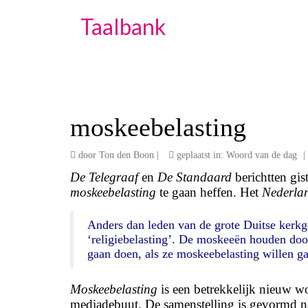
Taalbank
moskeebelasting
door
Ton den Boon
|
geplaatst in:
Woord van de dag
|
De Telegraaf
en
De Standaard
berichtten gi
moskeebelasting
te gaan heffen. Het
Nederla
Anders dan leden van de grote Duitse kerk
‘religiebelasting’. De moskeeën houden doo
gaan doen, als ze mo
skeebelasting
willen ga
Moskeebelasting
is een betrekkelijk nieuw w
mediadebuut. De samenstelling is gevormd n