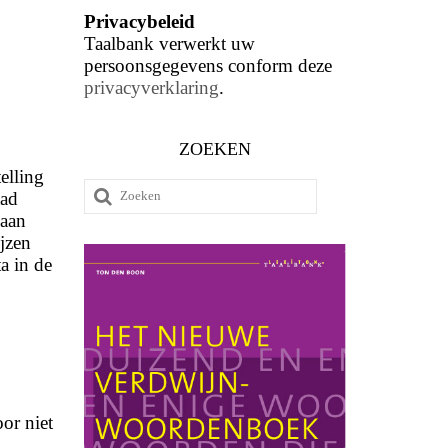
Privacybeleid
Taalbank verwerkt uw
persoonsgegevens conform deze
privacyverklaring
.
ZOEKEN
elling
Zoeken
aad
naar:
 aan
jzen
a in de
or niet