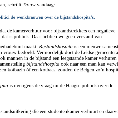
an, schrijft
Trouw
vandaag:
olitici de wenkbrauwen over de
bijstandshospita’s.
dat de kamerverhuur voor bijstandstrekkers een negatieve
 dat is politiek. Daar hebben we geen verstand van.
 mediadebuut maakt.
Bijstandshospita
is een nieuwe samenst
n vrouw bedoeld. Vermoedelijk doet de Leidse gemeenter
 ook mannen in de bijstand een leegstaande kamer verhuren
samenstelling
bijstandshospita
ook naar een man kan verwi
Een kotbazin óf een kotbaas, zouden de Belgen zo’n hospit
pita
is overigens de vraag nu de Haagse politiek over de
jstandsuitkering die een studentenkamer verhuurt en daarvo