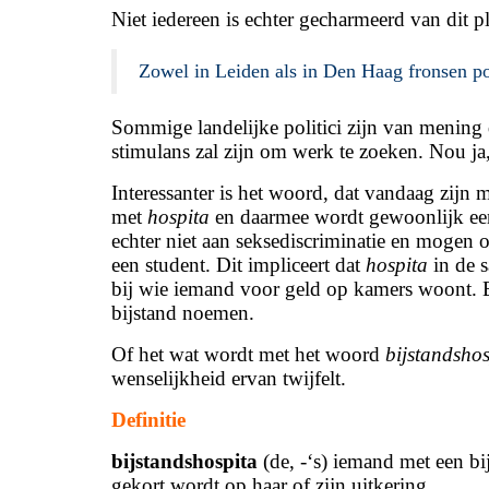
Niet iedereen is echter gecharmeerd van dit pl
Zowel in Leiden als in Den Haag fronsen p
Sommige landelijke politici zijn van mening 
stimulans zal zijn om werk te zoeken. Nou ja,
Interessanter is het woord, dat vandaag zijn
met
hospita
en daarmee wordt gewoonlijk ee
echter niet aan seksediscriminatie en mogen
een student. Dit impliceert dat
hospita
in de 
bij wie iemand voor geld op ka­mers woont. 
bijstand noemen.
Of het wat wordt met het woord
bijstandshos
wenselijkheid ervan twijfelt.
Definitie
bijstandshospita
(de, -‘s) iemand met een bi
gekort wordt op haar of zijn uitkering