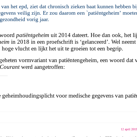
r van het epd, ziet dat chronisch zieken baat kunnen hebben bi
gegevens veilig zijn. Er zou daarom een
`patiëntgeheim’
moete
gezondheid vorig jaar.
t woord
patiëntgeheim
uit 2014 dateert. Hoe dan ook, het li
heim
in 2018 in een proefschrift is ‘gelanceerd’. Wel neemt 
hoge vlucht en lijkt het uit te groeien tot een begrip.
ogeheten vormvariant van patiëntengeheim, een woord dat 
 Courant
werd aangetroffen:
rde geheimhoudingsplicht voor medische gegevens van patië
12 april 201