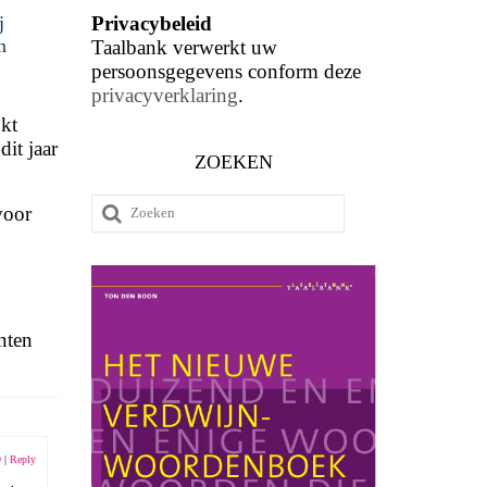
Privacybeleid
j
n
Taalbank verwerkt uw
persoonsgegevens conform deze
privacyverklaring
.
jkt
dit jaar
ZOEKEN
Zoeken
voor
naar:
nten
9
|
Reply