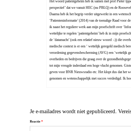
Het woord patientgeheim heb ik samen met prof Pieter Ippel
perspectief’ dat we vanuit HEC (nu PBLQ) en de Roosevel
Daarna heb ik het begrip verder uitgewerkt in een wetenscha
‘Patienteninformatie’ (2014) van de toenalige Raad voor d
ik naast het reguliere werk aan mijn proefschrift over ‘Inf
wettelijke te regelen ‘patientgeheim’ heb ik in mijn proef
de ‘datamacht’ (ook een relatief nieuw woord :-)) die ov
medische context is er een ‘ wettelijk geregeld medisch b
verordening gegevensbescherming (AVG) een ‘wettelijk ge
overheden en bedrijven die graag over de gezondheidsgege
tot mijn vreugde inderdaad een hoge vlucht genomen. Gister
geven voor BNR Nieuwsradio etc. Het klopt dus dat het woor
genomen en wetenschappelijk met succes verdedigd. Ik hoop
Je e-mailadres wordt niet gepubliceerd.
Verei
Reactie
*