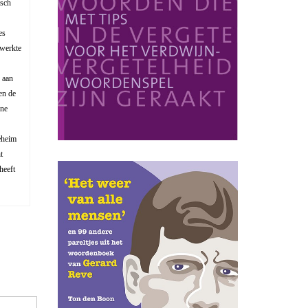
isch
es
 werkte
 aan
en de
ene
eheim
t
heeft