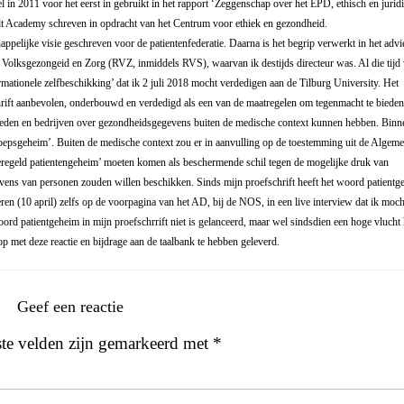
 in 2011 voor het eerst in gebruikt in het rapport ‘Zeggenschap over het EPD, ethisch en jurid
t Academy schreven in opdracht van het Centrum voor ethiek en gezondheid.
ppelijke visie geschreven voor de patientenfederatie. Daarna is het begrip verwerkt in het advi
e Volksgezongeid en Zorg (RVZ, inmiddels RVS), waarvan ik destijds directeur was. Al die tijd
ormationele zelfbeschikking’ dat ik 2 juli 2018 mocht verdedigen aan de Tilburg University. Het
schrift aanbevolen, onderbouwd en verdedigd als een van de maatregelen om tegenmacht te bieden
erheden en bedrijven over gezondheidsgegevens buiten de medische context kunnen hebben. Binn
eroepsgeheim’. Buiten de medische context zou er in aanvulling op de toestemming uit de Algem
regeld patientengeheim’ moeten komen als beschermende schil tegen de mogelijke druk van
vens van personen zouden willen beschikken. Sinds mijn proefschrift heeft het woord patientg
en (10 april) zelfs op de voorpagina van het AD, bij de NOS, in een live interview dat ik moch
d patientgeheim in mijn proefschrrift niet is gelanceerd, maar wel sindsdien een hoge vlucht 
 met deze reactie en bijdrage aan de taalbank te hebben geleverd.
Geef een reactie
ste velden zijn gemarkeerd met
*