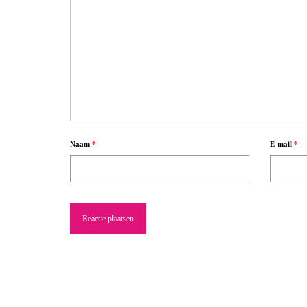
Naam
*
E-mail
*