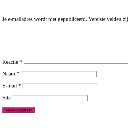
Je e-mailadres wordt niet gepubliceerd.
Vereiste velden z
Reactie
*
Naam
*
E-mail
*
Site