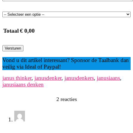
Totaal
€
0,00
Versturen
Vond u dit artikel interessant? Sponsor de Taalbank dan
veilig via Ideal of Paypal!
janus thinker
,
janusdenker
,
janusdenkers
,
janusiaans
,
janusiaans denken
2 reacties