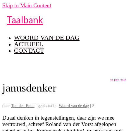
Skip to Main Content
Taalbank
WOORD VAN DE DAG
ACTUEEL
CONTACT
25
FEB 2019
janusdenker
door
Ton den Boon
|
geplaatst in:
Woord van de dag
|
2
Duaal denken in tegenstellingen, daar zijn we mee
vertrouwd, schreef Roland van der Vorst afgelopen
zaterdag in het
Financieele Dagblad
, maar er zijn ook