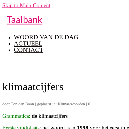
Skip to Main Content
Taalbank
WOORD VAN DE DAG
ACTUEEL
CONTACT
klimaatcijfers
door
Ton den Boon
|
geplaatst in:
Klimaatwoorden
|
0
Grammatica:
de
klimaatcijfers
Eerste vindplaats
: het woord is in
1998
voor het eerst in 