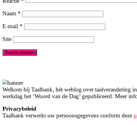
Reactie
*
Naam
*
E-mail
*
Site
Welkom bij Taalbank, hét weblog over taalverandering in 
werkdag het ‘Woord van de Dag’ gepubliceerd. Meer info
Privacybeleid
Taalbank verwerkt uw persoonsgegevens conform deze
p