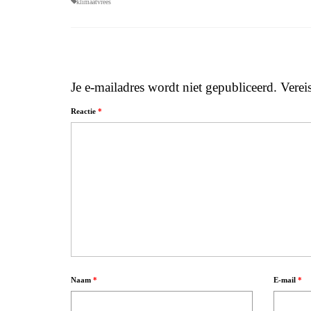
klimaatvrees
Je e-mailadres wordt niet gepubliceerd.
Verei
Reactie
*
Naam
*
E-mail
*