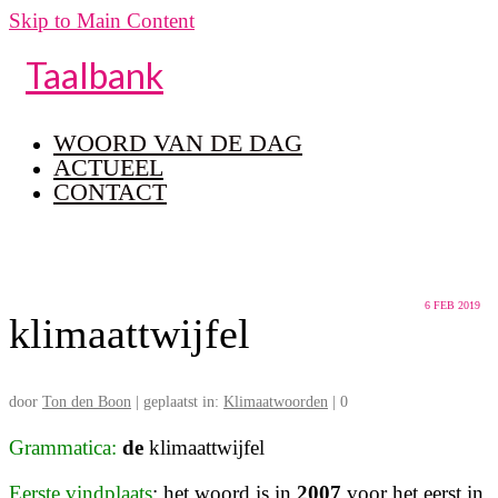
Skip to Main Content
Taalbank
WOORD VAN DE DAG
ACTUEEL
CONTACT
6
FEB 2019
klimaattwijfel
door
Ton den Boon
|
geplaatst in:
Klimaatwoorden
|
0
Grammatica:
de
klimaattwijfel
Eerste vindplaats
: het woord is in
2007
voor het eerst in