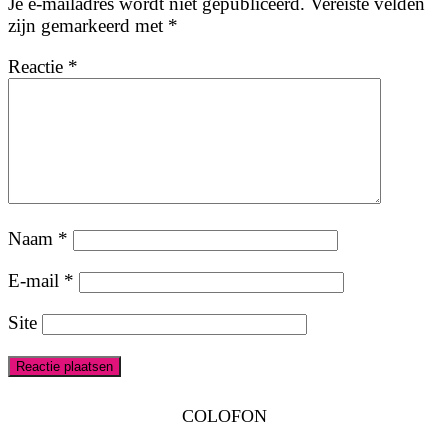
Je e-mailadres wordt niet gepubliceerd.
Vereiste velden
zijn gemarkeerd met
*
Reactie
*
Naam
*
E-mail
*
Site
COLOFON