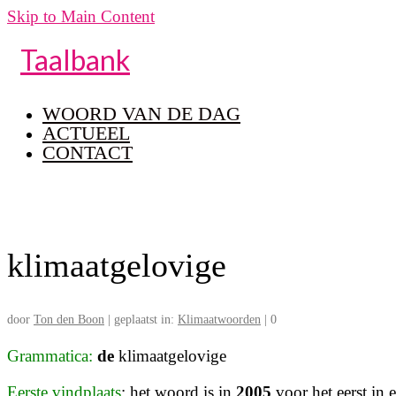
Skip to Main Content
Taalbank
WOORD VAN DE DAG
ACTUEEL
CONTACT
klimaatgelovige
door
Ton den Boon
|
geplaatst in:
Klimaatwoorden
|
0
Grammatica:
de
klimaatgelovige
Eerste vindplaats
: het woord is in
2005
voor het eerst in 