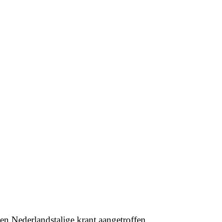
een Nederlandstalige krant aangetroffen.