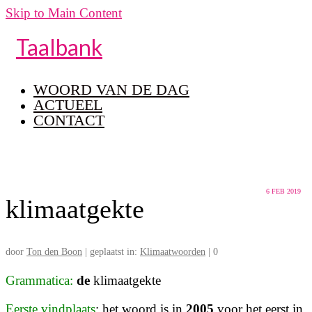
Skip to Main Content
Taalbank
WOORD VAN DE DAG
ACTUEEL
CONTACT
6
FEB 2019
klimaatgekte
door
Ton den Boon
|
geplaatst in:
Klimaatwoorden
|
0
Grammatica:
de
klimaatgekte
Eerste vindplaats
: het woord is in
2005
voor het eerst in