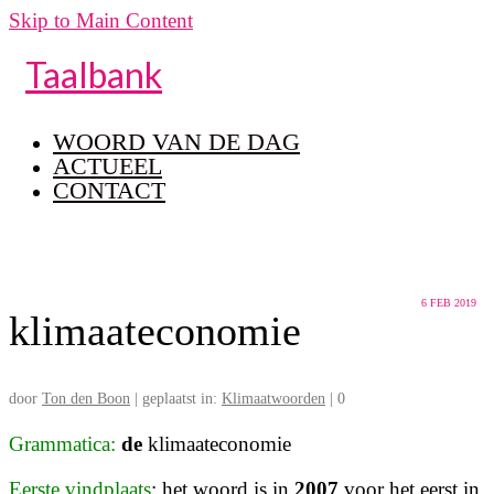
Skip to Main Content
Taalbank
WOORD VAN DE DAG
ACTUEEL
CONTACT
6
FEB 2019
klimaateconomie
door
Ton den Boon
|
geplaatst in:
Klimaatwoorden
|
0
Grammatica:
de
klimaateconomie
Eerste vindplaats
: het woord is in
2007
voor het eerst in