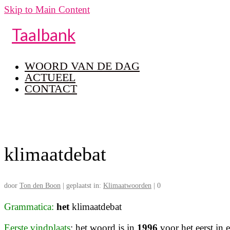
Skip to Main Content
Taalbank
WOORD VAN DE DAG
ACTUEEL
CONTACT
klimaatdebat
door
Ton den Boon
|
geplaatst in:
Klimaatwoorden
|
0
Grammatica:
het
klimaatdebat
Eerste vindplaats
: het woord is in
1996
voor het eerst in 