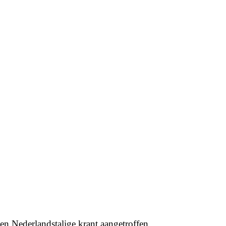
een Nederlandstalige krant aangetroffen.